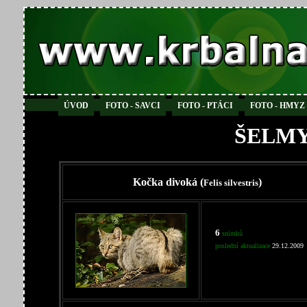
ÚVOD
FOTO - SAVCI
FOTO - PTÁCI
FOTO - HMYZ
ŠELMY
Kočka divoká (
)
Felis silvestris
6
snímků
poslední aktualizace
29.12.2009