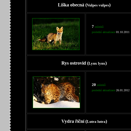
Liška obecná (
)
Vulpes vulpes
7
snímků
poslední aktualizace
01.10.2011
Rys ostrovid (
)
Lynx lynx
20
snímků
poslední aktualizace
26.01.2012
Vydra říční (
)
Lutra lutra